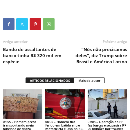
Artigo anterior
Próximo artigo
Bando de assaltantes de
“Nós não precisamos
banco tinha R$ 320 mil em
deles”, diz Trump sobre
espécie
Brasil e América Latina
ARTIGOS RELACIONADOS
Mais do autor
08:55 – Homem preso
08:05 – Homem fica
07:08 – Operação da PF
transportando meia
ferido em batida entre
faz buscas e sequestra R$
tonelada de droga
motocicleta e Uno na BR-
20 milhões por fraudes