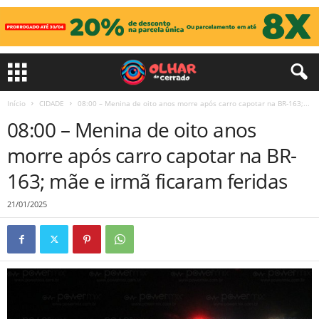
Início
CIDADE
08:00 – Menina de oito anos morre após carro capotar na BR-163;...
08:00 – Menina de oito anos
morre após carro capotar na BR-
163; mãe e irmã ficaram feridas
21/01/2025