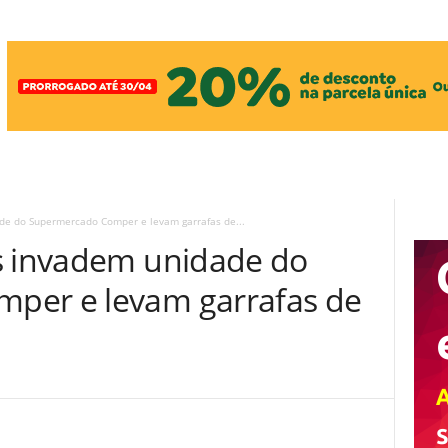
de do Supermercado Comper e levam garrafas de...
s invadem unidade do
per e levam garrafas de