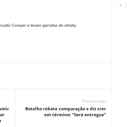
rcado Comper e levam garrafas de whisky
Próximo artigo
sumir
Botelho rebate comparação e diz crer
ar
em término: “Será entregue”
أtica