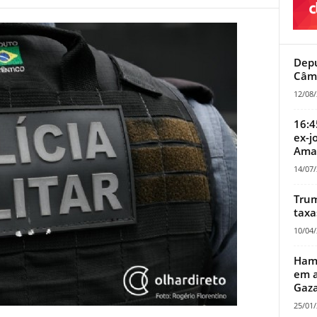
Depu
Câma
12/08
16:4
ex-j
Amar
14/07
Trum
taxa
10/04
Hamas l
em a
Gaza
25/01