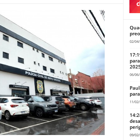
Quae
preo
02/04
17:1
para
202
06/06
Paul
para
11/02
14:2
desa
peri
09/02