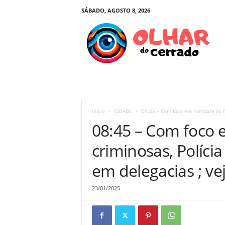
SÁBADO, AGOSTO 8, 2026
O
l
h
a
r
d
o
C
e
Início
CIDADE
08:45 – Com foco em combate às fac
r
08:45 – Com foco 
r
a
criminosas, Políc
d
o
em delegacias ; v
23/01/2025