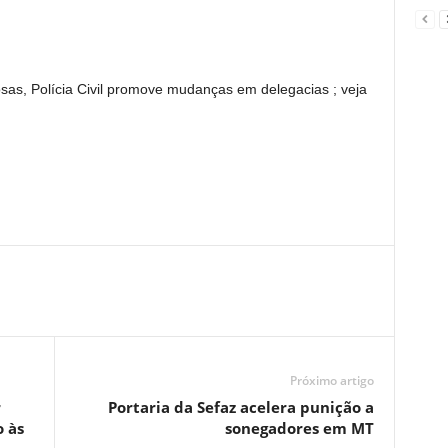
as, Polícia Civil promove mudanças em delegacias ; veja
Próximo artigo
r
Portaria da Sefaz acelera punição a
o às
sonegadores em MT