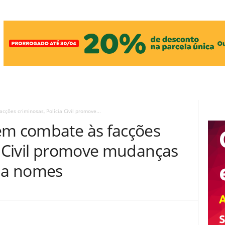
ções criminosas, Polícia Civil promove...
em combate às facções
ia Civil promove mudanças
eja nomes