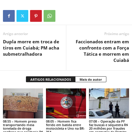
Artigo anterior
Próximo artigo
Dupla morre em troca de
Faccionados entram em
tiros em Cuiabá; PM acha
confronto com a Força
submetralhadora
Tática e morrem em
Cuiabá
ARTIGOS RELACIONADOS
Mais do autor
08:55 – Homem preso
08:05 – Homem fica
07:08 – Operação da PF
transportando meia
ferido em batida entre
faz buscas e sequestra R$
tonelada de droga
motocicleta e Uno na BR-
20 milhões por fraudes
confessa que receberia R$
364
em contratos de Distrito