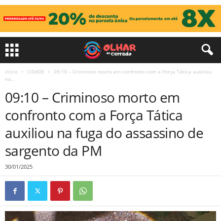
Início
CIDADE
09:10 – Criminoso morto em confronto com a Força Tática auxiliou
na...
09:10 – Criminoso morto em
confronto com a Força Tática
auxiliou na fuga do assassino de
sargento da PM
30/01/2025