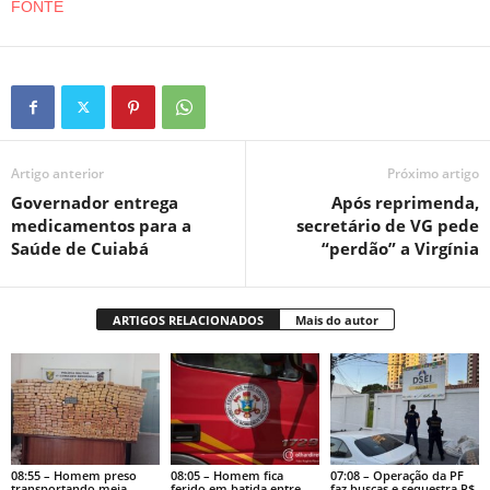
FONTE
Artigo anterior
Próximo artigo
Governador entrega
Após reprimenda,
medicamentos para a
secretário de VG pede
Saúde de Cuiabá
“perdão” a Virgínia
ARTIGOS RELACIONADOS
Mais do autor
08:55 – Homem preso
08:05 – Homem fica
07:08 – Operação da PF
transportando meia
ferido em batida entre
faz buscas e sequestra R$