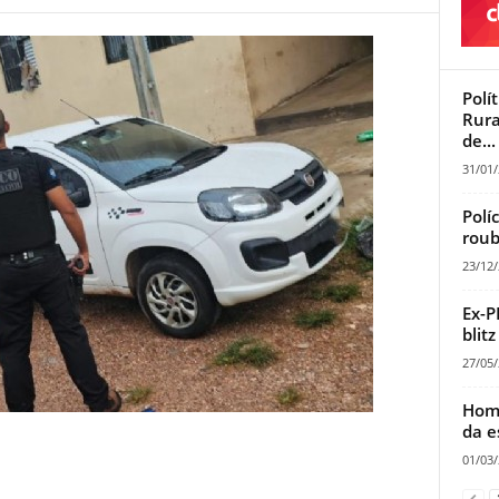
Polí
Rura
de...
31/01
Polí
roub
23/12
Ex-P
blit
27/05
Home
da e
01/03