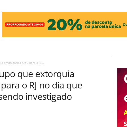
ia empresários fugiu para o RJ...
rupo que extorquia
para o RJ no dia que
sendo investigado