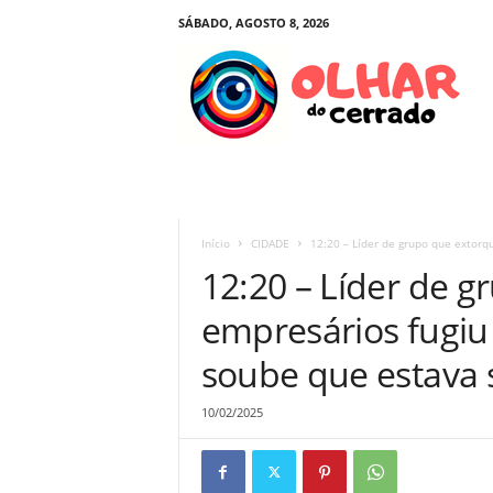
SÁBADO, AGOSTO 8, 2026
O
l
h
a
r
d
o
C
e
Início
CIDADE
12:20 – Líder de grupo que extorqu
r
12:20 – Líder de g
r
a
empresários fugiu 
d
o
soube que estava 
10/02/2025