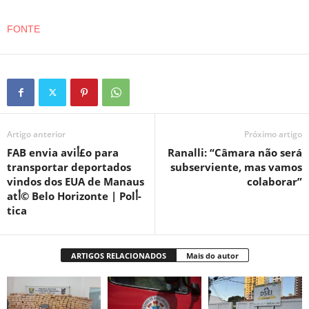
FONTE
Artigo anterior
Próximo artigo
FAB envia aviأ£o para
Ranalli: “Câmara não será
transportar deportados
subserviente, mas vamos
vindos dos EUA de Manaus
colaborar”
atأ© Belo Horizonte | Polأ­
tica
ARTIGOS RELACIONADOS
Mais do autor