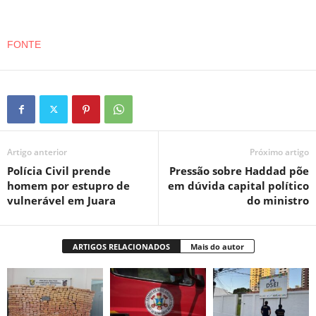
FONTE
Artigo anterior
Próximo artigo
Polícia Civil prende
Pressão sobre Haddad põe
homem por estupro de
em dúvida capital político
vulnerável em Juara
do ministro
ARTIGOS RELACIONADOS
Mais do autor