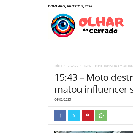
DOMINGO, AGOSTO 9, 2026
O
l
h
a
r
d
o
C
e
Início
CIDADE
15:43 – Moto destruída em acident
r
15:43 – Moto dest
r
a
matou influencer s
d
o
04/02/2025