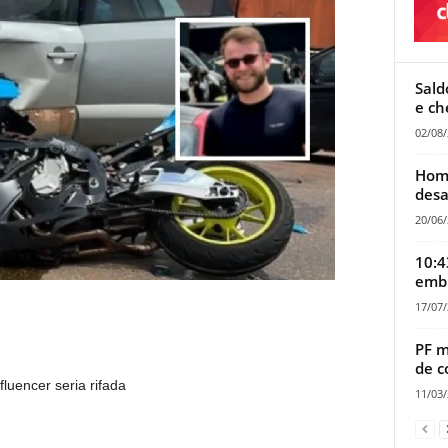
Sald
e ch
02/08
Home
desa
20/06
10:4
embr
17/07
PF m
de c
luencer seria rifada
11/03