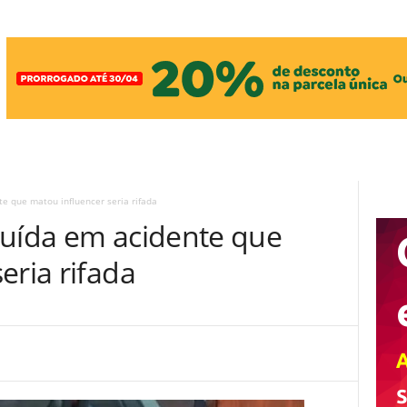
e que matou influencer seria rifada
ruída em acidente que
eria rifada