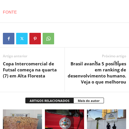
FONTE
Artigo anterior
Próximo artigo
Copa Intercomercial de
Brasil avanأ§a 5 posiأ§أµes
Futsal começa na quarta
em ranking de
(7) em Alta Floresta
desenvolvimento humano.
Veja o que melhorou
ARTIGOS RELACIONADOS
Mais do autor