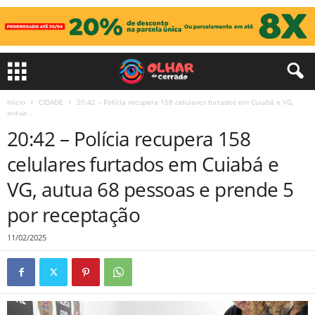
Início
CIDADE
20:42 – Polícia recupera 158 celulares furtados em Cuiabá e VG,
autua...
20:42 – Polícia recupera 158
celulares furtados em Cuiabá e
VG, autua 68 pessoas e prende 5
por receptação
11/02/2025