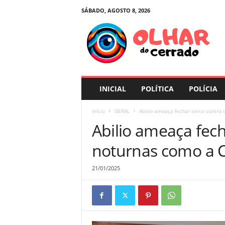
SÁBADO, AGOSTO 8, 2026
O
l
h
a
r
d
o
INICIAL
POLÍTICA
POLÍCIA
C
e
Início
GERAL
Abilio ameaça fechar cerco contra 
r
Abilio ameaça fech
r
a
noturnas como a C
d
o
21/01/2025