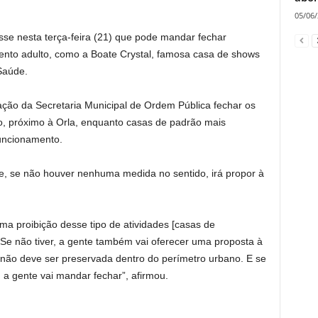
05/06
disse nesta terça-feira (21) que pode mandar fechar
ento adulto, como a Boate Crystal, famosa casa de shows
Saúde.
zação da Secretaria Municipal de Ordem Pública fechar os
o, próximo à Orla, enquanto casas de padrão mais
uncionamento.
o e, se não houver nenhuma medida no sentido, irá propor à
uma proibição desse tipo de atividades [casas de
. Se não tiver, a gente também vai oferecer uma proposta à
 não deve ser preservada dentro do perímetro urbano. E se
, a gente vai mandar fechar”, afirmou.