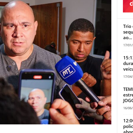
Trio
sequ
ao...
17/01
15:1
dura
veic
17/04
TEMP
estr
JOG
16/06
12:0
poli
abor