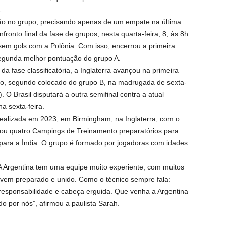
1.
ção no grupo, precisando apenas de um empate na última
ronto final da fase de grupos, nesta quarta-feira, 8, às 8h
 sem gols com a Polônia. Com isso, encerrou a primeira
segunda melhor pontuação do grupo A.
a fase classificatória, a Inglaterra avançou na primeira
ão, segundo colocado do grupo B, na madrugada de sexta-
). O Brasil disputará a outra semifinal contra a atual
a sexta-feira.
realizada em 2023, em Birmingham, na Inglaterra, com o
lizou quatro Campings de Treinamento preparatórios para
para a Índia. O grupo é formado por jogadoras com idades
. A Argentina tem uma equipe muito experiente, com muitos
vem preparado e unido. Como o técnico sempre fala:
 responsabilidade e cabeça erguida. Que venha a Argentina
do por nós”, afirmou a paulista Sarah.