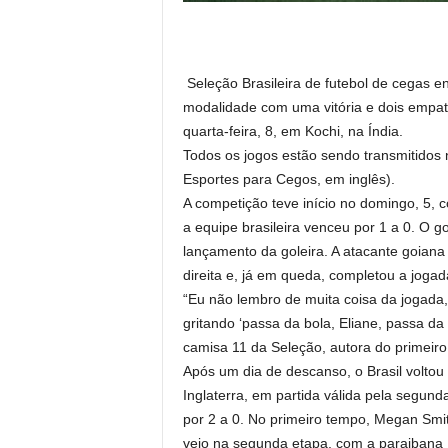
Seleção Brasileira de futebol de cegas 
modalidade com uma vitória e dois empat
quarta-feira, 8, em Kochi, na Índia.
Todos os jogos estão sendo transmitidos n
Esportes para Cegos, em inglês).
A competição teve início no domingo, 5, c
a equipe brasileira venceu por 1 a 0. O g
lançamento da goleira. A atacante goiana
direita e, já em queda, completou a jogad
“Eu não lembro de muita coisa da jogada
gritando ‘passa da bola, Eliane, passa da
camisa 11 da Seleção, autora do primeiro
Após um dia de descanso, o Brasil voltou
Inglaterra, em partida válida pela segund
por 2 a 0. No primeiro tempo, Megan Smith
veio na segunda etapa, com a paraibana R