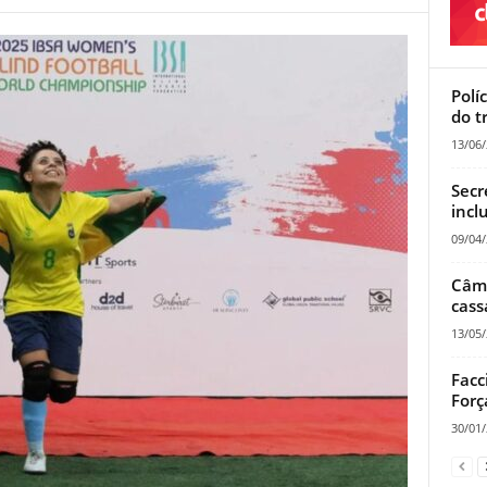
Polí
do t
13/06
Secr
incl
09/04
Câma
cass
13/05
Facc
Forç
30/01