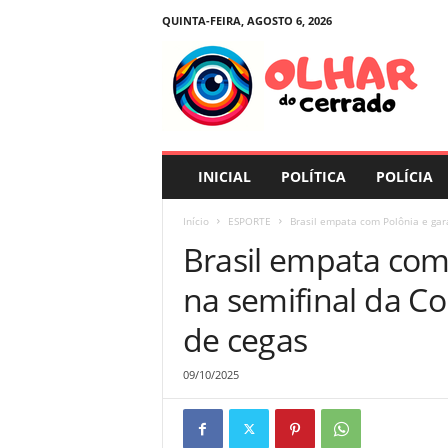
QUINTA-FEIRA, AGOSTO 6, 2026
O
l
h
a
r
d
o
INICIAL
POLÍTICA
POLÍCIA
C
e
Início
ESPORTE
Brasil empata com Polônia e gara
r
Brasil empata com
r
a
na semifinal da C
d
o
de cegas
09/10/2025