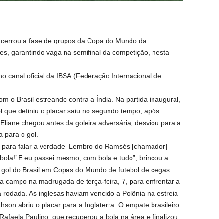
encerrou a fase de grupos da Copa do Mundo da
es, garantindo vaga na semifinal da competição, nesta
o canal oficial da IBSA (Federação Internacional de
om o Brasil estreando contra a Índia. Na partida inaugural,
ol que definiu o placar saiu no segundo tempo, após
 Eliane chegou antes da goleira adversária, desviou para a
a para o gol.
, para falar a verdade. Lembro do Ramsés [chamador]
 bola!’ E eu passei mesmo, com bola e tudo”, brincou a
 gol do Brasil em Copas do Mundo de futebol de cegas.
 a campo na madrugada de terça-feira, 7, para enfrentar a
a rodada. As inglesas haviam vencido a Polônia na estreia
son abriu o placar para a Inglaterra. O empate brasileiro
afaela Paulino, que recuperou a bola na área e finalizou