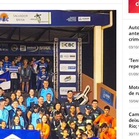
Auto
ante
crim
03/10
'Ten
repe
01/09
Moto
de r
10/04
Camp
deix
Rio;
30/11