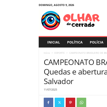
DOMINGO, AGOSTO 9, 2026
O
l
h
a
r
d
o
INICIAL
POLÍTICA
POLÍCIA
C
e
Início
ESPORTE
CAMPEONATO BRASILEIRO DE BMX 
r
CAMPEONATO BRA
r
a
Quedas e abertur
d
o
Salvador
11/07/2025