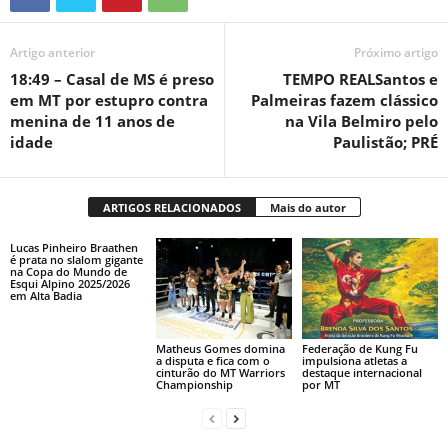
Artigo anterior
Próximo artigo
18:49 – Casal de MS é preso
TEMPO REALSantos e
em MT por estupro contra
Palmeiras fazem clássico
menina de 11 anos de
na Vila Belmiro pelo
idade
Paulistão; PRÉ
ARTIGOS RELACIONADOS
Mais do autor
Lucas Pinheiro Braathen
é prata no slalom gigante
na Copa do Mundo de
Esqui Alpino 2025/2026
em Alta Badia
Matheus Gomes domina
Federação de Kung Fu
a disputa e fica com o
impulsiona atletas a
cinturão do MT Warriors
destaque internacional
Championship
por MT