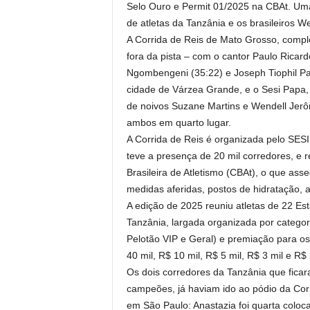
Selo Ouro e Permit 01/2025 na CBAt. Uma d
de atletas da Tanzânia e os brasileiros 
A Corrida de Reis de Mato Grosso, compl
fora da pista – com o cantor Paulo Ricar
Ngombengeni (35:22) e Joseph Tiophil Pa
cidade de Várzea Grande, e o Sesi Papa, 
de noivos Suzane Martins e Wendell Jerô
ambos em quarto lugar.
A Corrida de Reis é organizada pelo SESI
teve a presença de 20 mil corredores, e
Brasileira de Atletismo (CBAt), o que ass
medidas aferidas, postos de hidratação, a
A edição de 2025 reuniu atletas de 22 Est
Tanzânia, largada organizada por categoria
Pelotão VIP e Geral) e premiação para os 
40 mil, R$ 10 mil, R$ 5 mil, R$ 3 mil e R$
Os dois corredores da Tanzânia que fica
campeões, já haviam ido ao pódio da Corr
em São Paulo: Anastazia foi quarta colo