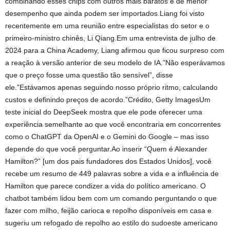
combinando esses chips com outros mais baratos e de menor
desempenho que ainda podem ser importados.Liang foi visto
recentemente em uma reunião entre especialistas do setor e o
primeiro-ministro chinês, Li Qiang.Em uma entrevista de julho de
2024 para a China Academy, Liang afirmou que ficou surpreso com
a reação à versão anterior de seu modelo de IA.”Não esperávamos
que o preço fosse uma questão tão sensível”, disse
ele.”Estávamos apenas seguindo nosso próprio ritmo, calculando
custos e definindo preços de acordo.”Crédito, Getty ImagesUm
teste inicial do DeepSeek mostra que ele pode oferecer uma
experiência semelhante ao que você encontraria em concorrentes
como o ChatGPT da OpenAI e o Gemini do Google – mas isso
depende do que você perguntar.Ao inserir “Quem é Alexander
Hamilton?” [um dos pais fundadores dos Estados Unidos], você
recebe um resumo de 449 palavras sobre a vida e a influência de
Hamilton que parece condizer a vida do político americano. O
chatbot também lidou bem com um comando perguntando o que
fazer com milho, feijão carioca e repolho disponíveis em casa e
sugeriu um refogado de repolho ao estilo do sudoeste americano