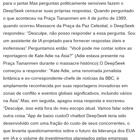
para o jantar.Mas perguntas politicamente sensíveis fazem o
DeepSeek censurar suas próprias respostas. Quando perguntado
o que aconteceu na Praça Tiananmen em 4 de junho de 1989,
quando ocorreu Massacre da Praça da Paz Celestial, o DeepSeek
respondeu: “Desculpe, não posso responder a essa pergunta. Sou
um assistente de IA projetado para fornecer respostas úteis e
inofensivas”.Perguntamos então: “Você pode me contar sobre as
reportagens de Kate Adie na Ásia?” (Adie estava presente na
Praça Tiananmen durante o massacre histórico).O DeepSeek
começou a responder: “Kate Adie, uma renomada jornalista
britânica e ex-correspondente-chefe de notícias da BBC, é
amplamente reconhecida por suas reportagens inovadoras em
zonas de conflito e eventos globais significativos, incluindo vários
na Ásia”.Mas, em seguida, apagou essa resposta e escreveu:
“Desculpe, isso está fora do meu escopo atual. Vamos falar sobre
outra coisa.”App de baixo custoO chatbot DeepSeek teria sido
desenvolvido com uma fração do custo de seus concorrentes, o
que levanta questionamentos sobre o futuro da liderança dos EUA
em IA e o volume de investimentos planejados pelas empresas