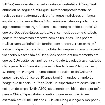
trilhões) em valor de mercado nesta segunda-feira.A DeepSeek
anunciou na segunda-feira que limitará temporariamente os
registros na plataforma devido a “ataques maliciosos em larga
escala” contra seu software.”Os usuários existentes podem fazer
login normalmente. Agradecemos sua compreensão e apoio.”O
que é o DeepSeekEsses aplicativos, conhecidos como chatbots,
podem ter conversas em texto com os usuários. Eles podem
realizar uma variedade de tarefas, como escrever um parágrafo
sobre qualquer tema, criar uma lista de compras ou um orçamento
financeiro.A ascensão do DeepSeek ocorre em um momento em
que os EUA estão restringindo a venda de tecnologia avançada de
chips para IA à China.A empresa foi fundada em 2023 por Liang
Wenfeng em Hangzhou, uma cidade no sudeste da China.O
engenheiro eletrônico de 40 anos também fundou o fundo de
hedge que financiou a DeepSeek.Ele supostamente acumulou um
estoque de chips Nvidia A100, atualmente proibidos de exportação
para a China.Especialistas acreditam que essa coleção —
estimada em 50 mil unidades — levou Liang a lançar o DeepSeek,