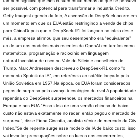
também significa que eles custam muito menos do que se pensava
ser possível, com potencial para transformar a indústria.Crédito,
Getty ImagesLegenda da foto, A ascensão do DeepSeek ocorre em
um momento em que os EUA estão restringindo a venda de chips
para ChinaDepois que o DeepSeek-R1 foi lançado no início deste
mês, a empresa afirmou que seu desempenho era “equivalente”
ao de um dos modelos mais recentes da OpenAI em tarefas como
matemática, programação e raciocínio em linguagem
natural.Investidor de risco no Vale do Silício e conselheiro de
Trump, Marc Andreessen descreveu o DeepSeek-R1 como “o
momento Sputnik da IA”, em referência ao satélite lançado pela
União Soviética em 1957.Na época, os EUA foram considerados
pegos de surpresa pelo avanço tecnológico do rival.A popularidade
repentina do DeepSeek surpreendeu os mercados financeiros na
Europa e nos EUA.”Essa ideia de uma versão chinesa de baixo
custo não estava exatamente no radar, então pegou o mercado de
surpresa”, disse Fiona Cincotta, analista sênior de mercado da City
Index.”Se de repente surge esse modelo de IA de baixo custo, isso
vai levantar preocupações sobre os lucros dos concorrentes,