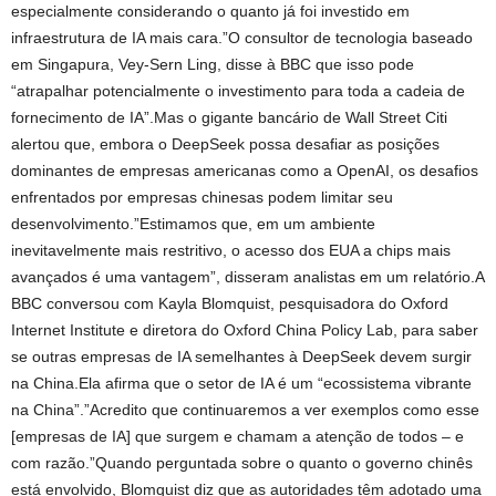
especialmente considerando o quanto já foi investido em
infraestrutura de IA mais cara.”O consultor de tecnologia baseado
em Singapura, Vey-Sern Ling, disse à BBC que isso pode
“atrapalhar potencialmente o investimento para toda a cadeia de
fornecimento de IA”.Mas o gigante bancário de Wall Street Citi
alertou que, embora o DeepSeek possa desafiar as posições
dominantes de empresas americanas como a OpenAI, os desafios
enfrentados por empresas chinesas podem limitar seu
desenvolvimento.”Estimamos que, em um ambiente
inevitavelmente mais restritivo, o acesso dos EUA a chips mais
avançados é uma vantagem”, disseram analistas em um relatório.A
BBC conversou com Kayla Blomquist, pesquisadora do Oxford
Internet Institute e diretora do Oxford China Policy Lab, para saber
se outras empresas de IA semelhantes à DeepSeek devem surgir
na China.Ela afirma que o setor de IA é um “ecossistema vibrante
na China”.”Acredito que continuaremos a ver exemplos como esse
[empresas de IA] que surgem e chamam a atenção de todos – e
com razão.”Quando perguntada sobre o quanto o governo chinês
está envolvido, Blomquist diz que as autoridades têm adotado uma