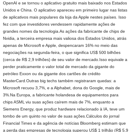
OpenAI e se tornou o aplicativo gratuito mais baixado nos Estados
Unidos e China. O aplicativo apareceu em primeiro lugar nas listas
de aplicativos mais populares da loja da Apple nestes países. Isso
fez com que investidores vendessem rapidamente ações de
grandes nomes da tecnologia.As ações da fabricante de chips de
Nvidia, a terceira empresa mais valiosa dos Estados Unidos, atrás
apenas de Microsoft e Apple, despencaram 16% no meio das
negociações na segunda-feira, o que significa US$ 500 bilhões
(cerca de R$ 2,9 trilhões) de seu valor de mercado.Isso equivale a
perder praticamente o valor total de mercado da gigante do
petróleo Exxon ou da gigante dos cartões de crédito
MasterCard.Outras big techs também registraram quedas: a
Microsoft recuou 3,7%, e a Alphabet, dona do Google, mais de
3%.Na Europa, a fabricante holandesa de equipamentos para
chips ASML viu suas ações caírem mais de 7%, enquanto a
Siemens Energy, que produz hardware relacionado à IA, teve um
tombo de um quinto no valor de suas ações.Cálculos do jornal
Financial Times e da agência de notícias Bloomberg estimam que
a perda das empresas de tecnologia superou US$ 1 trilhão (R$ 5,9