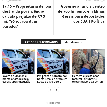
17:15 – Proprietária de loja
Governo anuncia centro
destruída por incêndio
de acolhimento em Minas
calcula prejuízo de R$ 5
Gerais para deportados
mi: "só sobrou duas
dos EUA | Polأ­tica
paredes"
ARTIGOS RELACIONADOS
Mais do autor
Jovem de 20 anos é
PM prende homem por
Homem é preso após
morto a facadas pela
porte ilegal de arma em
torturar, estuprar e
esposa após discussão
Lucas do Rio Verde
tentar matar a ex em MT
- Advertisement -