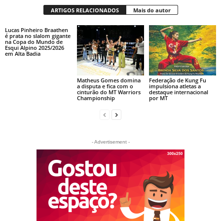
ARTIGOS RELACIONADOS
Mais do autor
Lucas Pinheiro Braathen
é prata no slalom gigante
na Copa do Mundo de
Esqui Alpino 2025/2026
em Alta Badia
Matheus Gomes domina
Federação de Kung Fu
a disputa e fica com o
impulsiona atletas a
cinturão do MT Warriors
destaque internacional
Championship
por MT
- Advertisement -