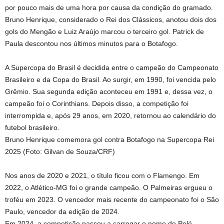
por pouco mais de uma hora por causa da condição do gramado.
Bruno Henrique, considerado o Rei dos Clássicos, anotou dois dos
gols do Mengão e Luiz Araújo marcou o terceiro gol. Patrick de
Paula descontou nos últimos minutos para o Botafogo.
A Supercopa do Brasil é decidida entre o campeão do Campeonato
Brasileiro e da Copa do Brasil. Ao surgir, em 1990, foi vencida pelo
Grêmio. Sua segunda edição aconteceu em 1991 e, dessa vez, o
campeão foi o Corinthians. Depois disso, a competição foi
interrompida e, após 29 anos, em 2020, retornou ao calendário do
futebol brasileiro.
Bruno Henrique comemora gol contra Botafogo na Supercopa Rei
2025 (Foto: Gilvan de Souza/CRF)
Nos anos de 2020 e 2021, o título ficou com o Flamengo. Em
2022, o Atlético-MG foi o grande campeão. O Palmeiras ergueu o
troféu em 2023. O vencedor mais recente do campeonato foi o São
Paulo, vencedor da edição de 2024.
Em 2024, a competição passou a carregar o nome de Pelé