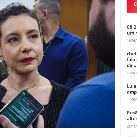
08:2
um m
16/06
chef
fala
da...
15/01
Lula
ampl
14/06
Pris
alte
26/11