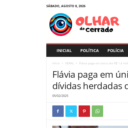
SÁBADO, AGOSTO 8, 2026
O
l
h
a
r
d
o
INICIAL
POLÍTICA
POLÍCIA
C
e
Início
GERAL
Flávia paga em único dia R$ 1,4 mil
r
Flávia paga em úni
r
a
dívidas herdadas d
d
o
05/02/2025