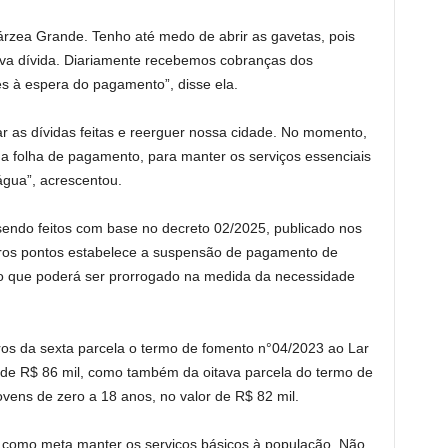
Várzea Grande. Tenho até medo de abrir as gavetas, pois
a dívida. Diariamente recebemos cobranças dos
s à espera do pagamento”, disse ela.
r as dívidas feitas e reerguer nossa cidade. No momento,
a folha de pagamento, para manter os serviços essenciais
água”, acrescentou.
sendo feitos com base no decreto 02/2025, publicado nos
tros pontos estabelece a suspensão de pagamento de
azo que poderá ser prorrogado na medida da necessidade
ros da sexta parcela o termo de fomento n°04/2023 ao Lar
r de R$ 86 mil, como também da oitava parcela do termo de
vens de zero a 18 anos, no valor de R$ 82 mil.
em como meta manter os serviços básicos à população. Não