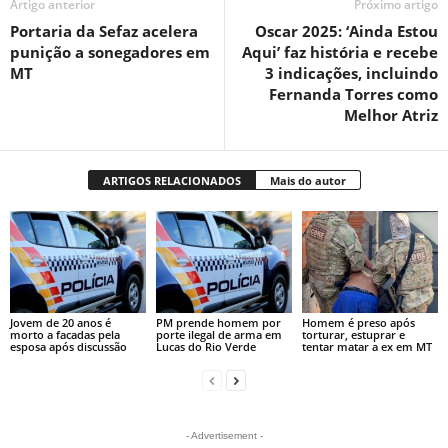
Artigo anterior
Próximo artigo
Portaria da Sefaz acelera
Oscar 2025: ‘Ainda Estou
punição a sonegadores em
Aqui’ faz história e recebe
MT
3 indicações, incluindo
Fernanda Torres como
Melhor Atriz
ARTIGOS RELACIONADOS
Mais do autor
Jovem de 20 anos é
PM prende homem por
Homem é preso após
morto a facadas pela
porte ilegal de arma em
torturar, estuprar e
esposa após discussão
Lucas do Rio Verde
tentar matar a ex em MT
- Advertisement -