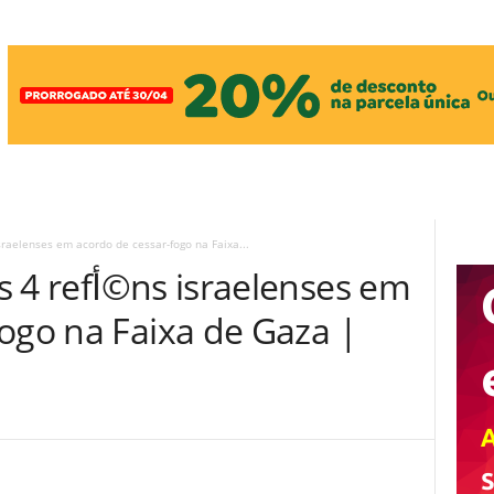
berta mais 4 refأ©ns israelenses em acordo de cessar-fogo na Faixa...
aelenses em
ogo na Faixa de Gaza |