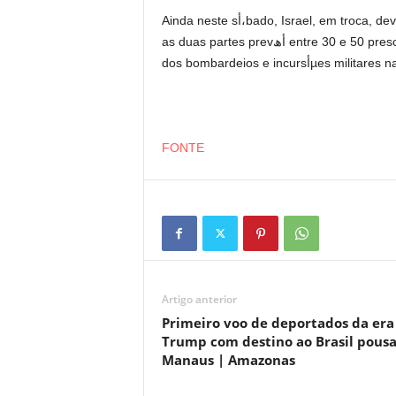
Ainda neste sأ،bado, Israel, em troca, deverأ، entregar atأ© 250 presos palestinos. O acordo entre
as duas partes prevأھ entre 30 e 50 presos libertados para cada refأ©m devolvido e a interrupأ§أ£o
dos bombardeios e in
FONTE
Artigo anterior
Primeiro voo de deportados da era
Trump com destino ao Brasil pous
Manaus | Amazonas