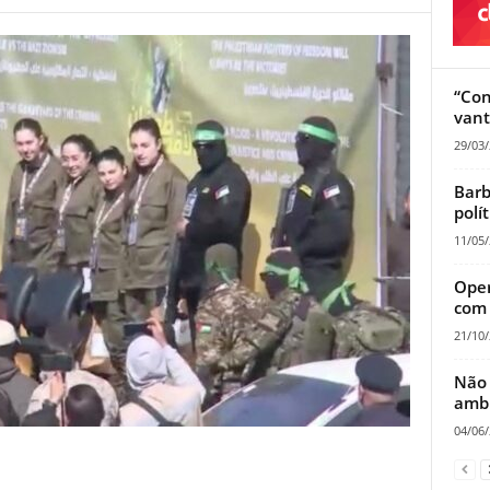
“Con
vant
29/03
Barb
polí
11/05
Oper
com
21/10
Não 
ambu
04/06