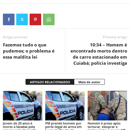
Artigo anterior
Próximo artigo
Fazemos tudo o que
10:34 – Homem é
pudemos; o problema é
encontrado morto dentro
essa maldita lei
de carro estacionado em
Cuiabá; polícia investiga
ARTIGOS RELACIONADOS
Mais do autor
Jovem de 20 anos é
PM prende homem por
Homem é preso após
morto a facadas pela
porte ilegal de arma em
torturar, estuprar e