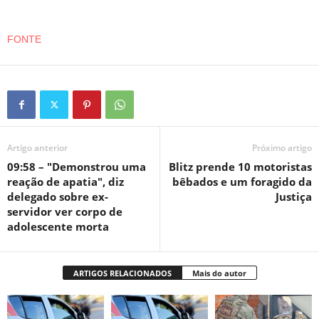
FONTE
Artigo anterior
Próximo artigo
09:58 – "Demonstrou uma
Blitz prende 10 motoristas
reação de apatia", diz
bêbados e um foragido da
delegado sobre ex-
Justiça
servidor ver corpo de
adolescente morta
ARTIGOS RELACIONADOS
Mais do autor