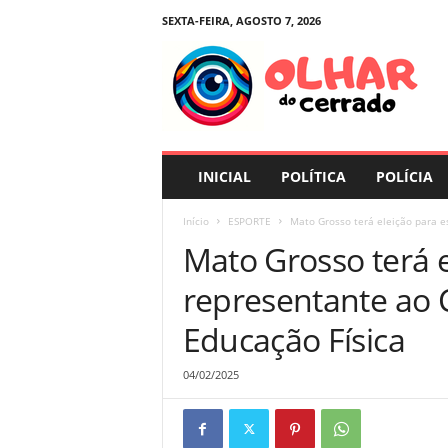
SEXTA-FEIRA, AGOSTO 7, 2026
O
l
h
a
r
d
o
INICIAL
POLÍTICA
POLÍCIA
C
e
Início
ESPORTE
Mato Grosso terá eleição para e
r
Mato Grosso terá e
r
a
representante ao 
d
o
Educação Física
04/02/2025