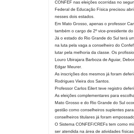
CONFEF nas eleições ocorridas no segun
Federal de Educação Física precisou abri
nesses dois estados.
Em Mato Grosso, apenas o professor Carl
também o cargo de 2º vice-presidente do
Já o estado do Rio Grande do Sul terá uma
na luta pela vaga a conselheiro do Con
lutar pela melhoria da classe. Os profiss
Louro Ubirajara Barboza de Aguiar, Debo
Edgar Meurer.
As inscrições dos mesmos já foram deferi
Rodrigues Vieira dos Santos.
Professor Carlos Eilert teve registro defer
As eleições complementares para escolh
Mato Grosso e do Rio Grande do Sul ocor
gestão como conselheiros suplentes para 
conselheiros titulares já foram empossad
O Sistema CONFEF/CREFs tem como missão
ser atendida na área de atividades física