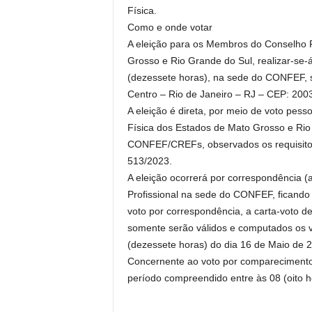
Física.
Como e onde votar
A eleição para os Membros do Conselho F
Grosso e Rio Grande do Sul, realizar-se-
(dezessete horas), na sede do CONFEF, si
Centro – Rio de Janeiro – RJ – CEP: 200
A eleição é direta, por meio de voto pess
Física dos Estados de Mato Grosso e Rio
CONFEF/CREFs, observados os requisito
513/2023.
A eleição ocorrerá por correspondência (
Profissional na sede do CONFEF, ficando a
voto por correspondência, a carta-voto 
somente serão válidos e computados os 
(dezessete horas) do dia 16 de Maio de 
Concernente ao voto por comparecimento
período compreendido entre às 08 (oito h