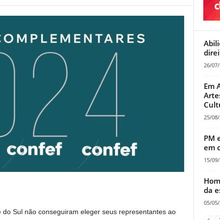
Abil
dire
26/07
Em A
Arte
Cult
25/08
PM e
em c
15/09
Home
da e
05/05
 do Sul não conseguiram eleger seus representantes ao