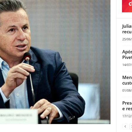
Juli
recu
25/06
Após
Pive
14/07
Mend
cust
01/08
Pres
e re
17/12