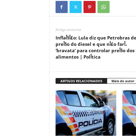
Artigo anterior
Inflaأ§أ£o: Lula diz que Petrobras define
preأ§o do diesel e que nأ£o farأ،
‘bravata’ para controlar preأ§o dos
alimentos | Polأ­tica
ARTIGOS RELACIONADOS
Mais do autor