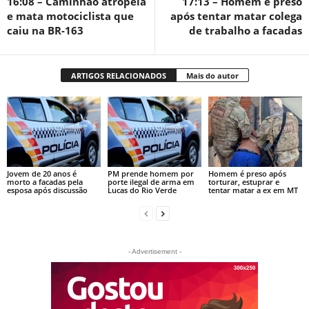
16:08 – Caminhão atropela
17:13 – Homem é preso
e mata motociclista que
após tentar matar colega
caiu na BR-163
de trabalho a facadas
ARTIGOS RELACIONADOS
Mais do autor
Jovem de 20 anos é
PM prende homem por
Homem é preso após
morto a facadas pela
porte ilegal de arma em
torturar, estuprar e
esposa após discussão
Lucas do Rio Verde
tentar matar a ex em MT
- Advertisement -