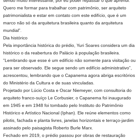
sendo muito interessante, por eu poder repassar o que aprendi.
Quero me formar para trabalhar com patrimônio, ser arquiteto
patrimonialista e estar em contato com este edifício, que é um
marco não só da arquitetura brasileira quanto da arquitetura
mundial”.
Dia histórico
Pela importância histórica do prédio, Yuri Soares considera um dia
histórico o da reabertura do Palácio à população brasileira.
“Lembrando que esse é um edifício não somente para visitação ou
para ser observado. Ele segue sendo um edifício administrativo”,
acrescentou, lembrando que o Capanema agora abriga escritórios
do Ministério da Cultura e de suas vinculadas.
Projetado por Lúcio Costa e Oscar Niemeyer, com consultoria do
arquiteto franco-suíço Le Corbusier, o Capanema foi inaugurado
em 1945 e em 1948 foi tombado pelo Instituto do Patrimônio
Histórico e Artístico Nacional (Iphan). Ele reúne elementos como
pilotis, fachada e planta livres, janelas horizontais e terraço-jardim
assinado pelo paisagista Roberto Burle Marx.
Fechado em 2019, o prédio passou por obras de restauração