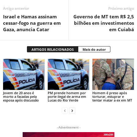
Artigo anterior
Próximo artigo
Israel e Hamas assinam
Governo de MT tem R$ 2,5
cessar-fogo na guerra em
bilhões em investimentos
Gaza, anuncia Catar
em Cuiabá
ARTIGOS RELACIONADOS
Mais do autor
Jovem de 20 anos é
PM prende homem por
Homem é preso após
morto a facadas pela
porte ilegal de arma em
torturar, estuprar e
esposa após discussão
Lucas do Rio Verde
tentar matar a ex em MT
- Advertisement -