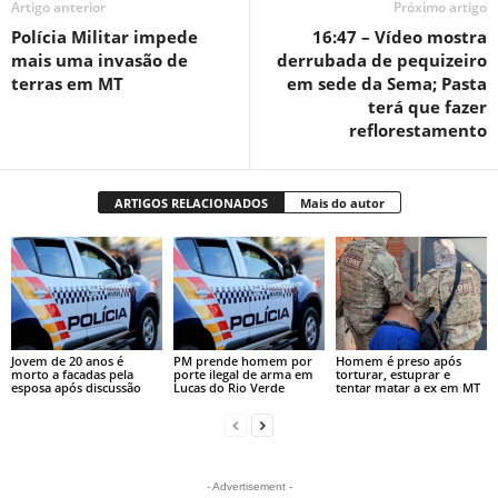
Artigo anterior
Próximo artigo
Polícia Militar impede
16:47 – Vídeo mostra
mais uma invasão de
derrubada de pequizeiro
terras em MT
em sede da Sema; Pasta
terá que fazer
reflorestamento
ARTIGOS RELACIONADOS
Mais do autor
Jovem de 20 anos é
PM prende homem por
Homem é preso após
morto a facadas pela
porte ilegal de arma em
torturar, estuprar e
esposa após discussão
Lucas do Rio Verde
tentar matar a ex em MT
- Advertisement -