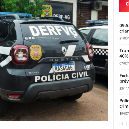
09:5
cria
21/03
Trum
40% 
07/07
Excl
prév
25/11
Polí
crim
19/07