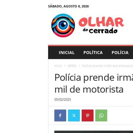
SÁBADO, AGOSTO 8, 2026
O
l
h
a
r
d
o
INICIAL
POLÍTICA
POLÍCIA
C
e
Início
GERAL
Polícia prende irmãs que extorquir
r
Polícia prende ir
r
a
mil de motorista
d
o
05/02/2025