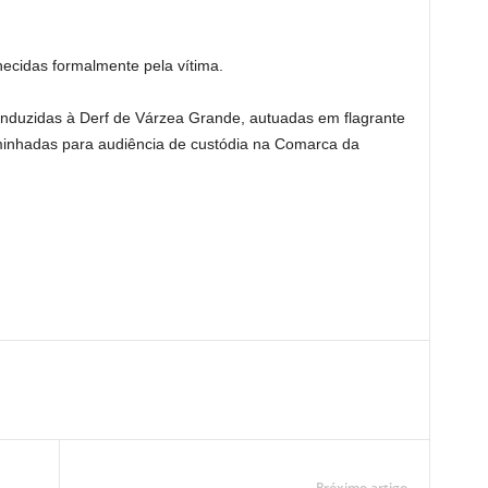
hecidas formalmente pela vítima.
onduzidas à Derf de Várzea Grande, autuadas em flagrante
minhadas para audiência de custódia na Comarca da
Próximo artigo