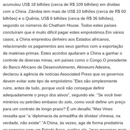
acumulou US$ 18 bilhões (cerca de R$ 109 bilhões) em dívidas
com a China. Zâmbia tem mais de US$ 10 bilhões (cerca de R$ 60
bilhões) e o Quênia, US$ 6 bilhões (cerca de R$ 36 bilhões),
segundo os números do Chatham House. Todos estes países
concluíram que é muito difícil pagar estes empréstimos.Em vários
casos, a China emprestou dinheiro aos Estados africanos,
relacionando os pagamentos aos seus ganhos com a exportação
de matérias-primas. Estes acordos ajudaram a China a ganhar o
controle de diversas minas, em países como o Congo.O presidente
do Banco Africano de Desenvolvimento, Akinwumi Adesina,
declarou à agência de notícias Associated Press que os governos
devem evitar este tipo de empréstimo.”Eles são simplesmente
ruins, antes de tudo, porque você não consegue definir
adequadamente o preço dos ativos”, segundo ele. “Se você tiver
minérios ou petróleo embaixo do solo, como você define um preço
para um contrato de longo prazo? É um desafio.”Mas Vines
ressalta que “a ‘diplomacia da armadilha de dívidas’ chinesa, na
verdade, não existe”.”A China, às vezes, age de forma predatória
ao negociar com um Estado fraco, explica ele, “mas governos mais