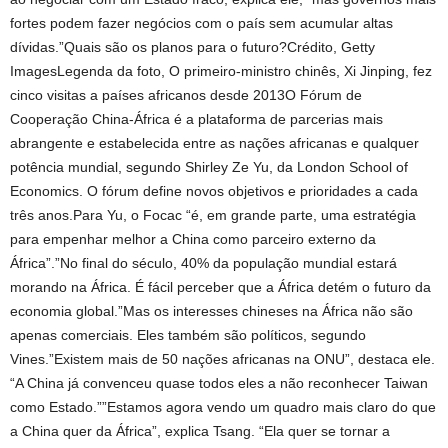
fortes podem fazer negócios com o país sem acumular altas
dívidas.”Quais são os planos para o futuro?Crédito, Getty
ImagesLegenda da foto, O primeiro-ministro chinês, Xi Jinping, fez
cinco visitas a países africanos desde 2013O Fórum de
Cooperação China-África é a plataforma de parcerias mais
abrangente e estabelecida entre as nações africanas e qualquer
potência mundial, segundo Shirley Ze Yu, da London School of
Economics. O fórum define novos objetivos e prioridades a cada
três anos.Para Yu, o Focac “é, em grande parte, uma estratégia
para empenhar melhor a China como parceiro externo da
África”.”No final do século, 40% da população mundial estará
morando na África. É fácil perceber que a África detém o futuro da
economia global.”Mas os interesses chineses na África não são
apenas comerciais. Eles também são políticos, segundo
Vines.”Existem mais de 50 nações africanas na ONU”, destaca ele.
“A China já convenceu quase todos eles a não reconhecer Taiwan
como Estado.””Estamos agora vendo um quadro mais claro do que
a China quer da África”, explica Tsang. “Ela quer se tornar a