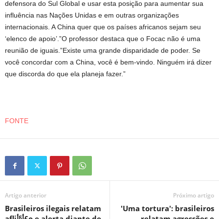
defensora do Sul Global e usar esta posição para aumentar sua
influência nas Nações Unidas e em outras organizações
internacionais. A China quer que os países africanos sejam seu
‘elenco de apoio’.”O professor destaca que o Focac não é uma
reunião de iguais.”Existe uma grande disparidade de poder. Se
você concordar com a China, você é bem-vindo. Ninguém irá dizer
que discorda do que ela planeja fazer.”
FONTE
Artigo anterior
Próximo artigo
Brasileiros ilegais relatam
'Uma tortura': brasileiros
afliأ§أ£o e alerta diante de
relatam agressões e