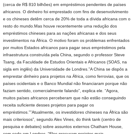
(cerca de R$ 810 bilhões) em empréstimos pendentes de países
africanos. O dinheiro foi emprestado com fins de desenvolvimento
e os chineses detêm cerca de 20% de toda a dívida africana com o
resto do mundo.Mas houve recentemente uma redução dos
empréstimos chineses para as nações africanas e dos seus
investimentos na África. O motivo foram os problemas enfrentados
por muitos Estados africanos para pagar seus empréstimos pela
infraestrutura construída pela China, segundo o professor Steve
Tsang, da Faculdade de Estudos Orientais e Africanos (SOAS, na
sigla em inglês) da Universidade de Londres.”A China se dispôs a
emprestar dinheiro para projetos na África, como ferrovias, que os
países ocidentais e o Banco Mundial não financiaram porque não
faziam sentido, comercialmente falando”, explica ele. “Agora,
muitos países africanos perceberam que não estão conseguindo
receita suficiente desses projetos para pagar os
empréstimos.””Atualmente, os investidores chineses na África são
mais criteriosos”, segundo Alex Vines, do think tank (centro de
pesquisa e debates) sobre assuntos externos Chatham House,
com sede em Londres. “Eles procuram projetos mais