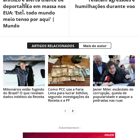
deportaأ§أ£o em massa nos
humilhações durante voo
EUA: ‘Estأ، todo mundo
meio tenso por aqui’ |
Mundo
ARTIGOS RELACIONADOS
Mais do autor
Milionários estão fugindo
Como PCC usa a Faria
Javier Milei: escândalo de
do Brasil? O que revelam
Lima para lucrar bilhões,
corrupção, queda de
dados inéditos da Receita
segundo investigações da
popularidade e ataque a
Receita e a PF
pedradas nas ruas
- Advertisement -