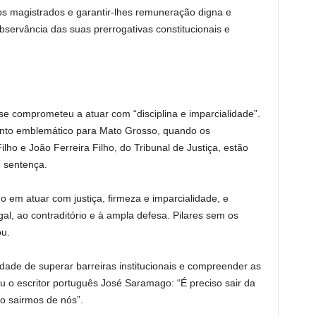
sos magistrados e garantir-lhes remuneração digna e
servância das suas prerrogativas constitucionais e
 se comprometeu a atuar com “disciplina e imparcialidade”.
o emblemático para Mato Grosso, quando os
o e João Ferreira Filho, do Tribunal de Justiça, estão
 sentença.
o em atuar com justiça, firmeza e imparcialidade, e
gal, ao contraditório e à ampla defesa. Pilares sem os
ou.
idade de superar barreiras institucionais e compreender as
u o escritor português José Saramago: “É preciso sair da
ão sairmos de nós”.