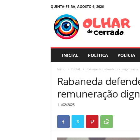
QUINTA-FEIRA, AGOSTO 6, 2026
O
l
h
a
r
d
o
INICIAL
POLÍTICA
POLÍCIA
C
e
Início
GERAL
Rabaneda defende prerrogativas e 
r
Rabaneda defende 
r
a
remuneração digna
d
o
11/02/2025