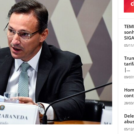
TEMP
sonh
SIG
05/11
Trum
tari
|...
09/07
Home
cont
28/03
Dele
abus
05/12