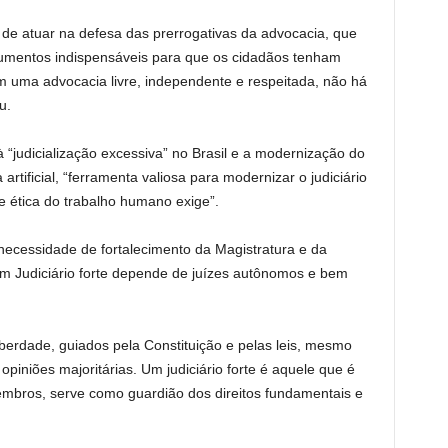
de atuar na defesa das prerrogativas da advocacia, que
trumentos indispensáveis para que os cidadãos tenham
m uma advocacia livre, independente e respeitada, não há
u.
udicialização excessiva” no Brasil e a modernização do
 artificial, “ferramenta valiosa para modernizar o judiciário
 e ética do trabalho humano exige”.
 necessidade de fortalecimento da Magistratura e da
um Judiciário forte depende de juízes autônomos e bem
berdade, guiados pela Constituição e pelas leis, mesmo
 opiniões majoritárias. Um judiciário forte é aquele que é
mbros, serve como guardião dos direitos fundamentais e