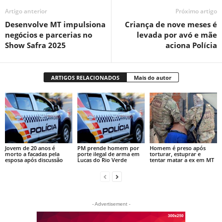
Artigo anterior
Próximo artigo
Desenvolve MT impulsiona
Criança de nove meses é
negócios e parcerias no
levada por avó e mãe
Show Safra 2025
aciona Polícia
ARTIGOS RELACIONADOS
Mais do autor
Jovem de 20 anos é
PM prende homem por
Homem é preso após
morto a facadas pela
porte ilegal de arma em
torturar, estuprar e
esposa após discussão
Lucas do Rio Verde
tentar matar a ex em MT
- Advertisement -