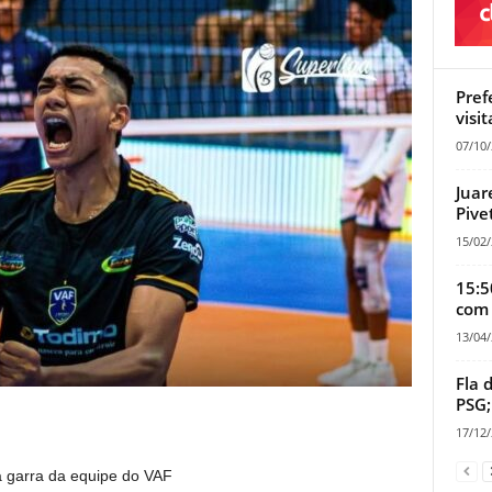
Pref
visi
07/10
Juar
Pive
15/02
15:5
com 
13/04
Fla 
PSG;
17/12
 a garra da equipe do VAF