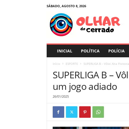
SÁBADO, AGOSTO 8, 2026
O
l
h
a
r
d
o
INICIAL
POLÍTICA
POLÍCIA
C
e
Início
ESPORTE
SUPERLIGA B – Vôlei Alta Flores
r
SUPERLIGA B – Vôle
r
a
um jogo adiado
d
o
26/01/2025