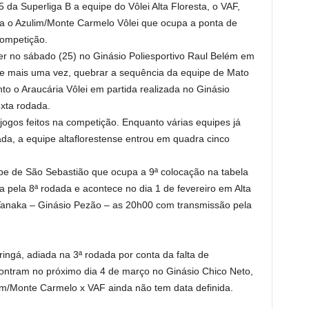
da Superliga B a equipe do Vôlei Alta Floresta, o VAF,
ra o Azulim/Monte Carmelo Vôlei que ocupa a ponta de
competição.
er no sábado (25) no Ginásio Poliesportivo Raul Belém em
 mais uma vez, quebrar a sequência da equipe de Mato
to o Araucária Vôlei em partida realizada no Ginásio
exta rodada.
gos feitos na competição. Enquanto várias equipes já
da, a equipe altaflorestense entrou em quadra cinco
pe de São Sebastião que ocupa a 9ª colocação na tabela
ida pela 8ª rodada e acontece no dia 1 de fevereiro em Alta
Tanaka – Ginásio Pezão – as 20h00 com transmissão pela
ingá, adiada na 3ª rodada por conta da falta de
ntram no próximo dia 4 de março no Ginásio Chico Neto,
im/Monte Carmelo x VAF ainda não tem data definida.