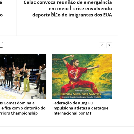
é
Celac convoca reuniأ£o de emergأھncia
em meio أ crise envolvendo
do
deportaأ§أ£o de imigrantes dos EUA
s Gomes domina a
Federação de Kung Fu
 e fica com o cinturão do
impulsiona atletas a destaque
riors Championship
internacional por MT