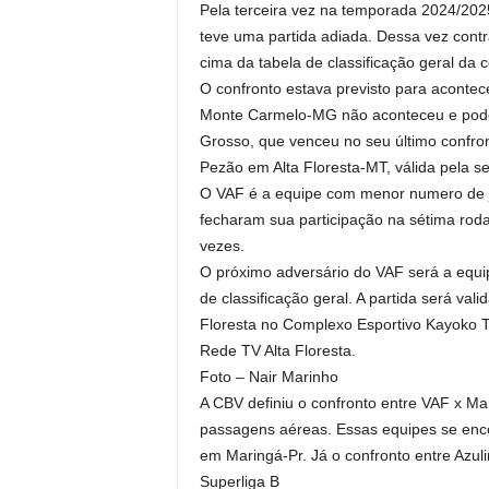
Pela terceira vez na temporada 2024/2025 
teve uma partida adiada. Dessa vez cont
cima da tabela de classificação geral da 
O confronto estava previsto para acontec
Monte Carmelo-MG não aconteceu e pode
Grosso, que venceu no seu último confron
Pezão em Alta Floresta-MT, válida pela s
O VAF é a equipe com menor numero de jo
fecharam sua participação na sétima roda
vezes.
O próximo adversário do VAF será a equi
de classificação geral. A partida será val
Floresta no Complexo Esportivo Kayoko 
Rede TV Alta Floresta.
Foto – Nair Marinho
A CBV definiu o confronto entre VAF x Mar
passagens aéreas. Essas equipes se enco
em Maringá-Pr. Já o confronto entre Azul
Superliga B