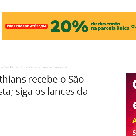
 São Bernardo no Paulista; siga os lances da...
hians recebe o São
ta; siga os lances da