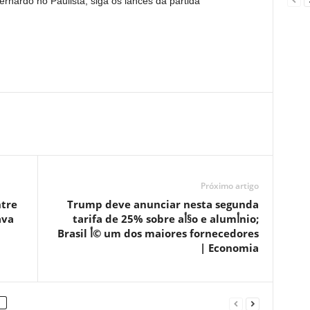
ardo no Paulista; siga os lances da partida
Próximo artigo
ntre
Trump deve anunciar nesta segunda
ava
tarifa de 25% sobre aأ§o e alumأ­nio;
Brasil أ© um dos maiores fornecedores
| Economia