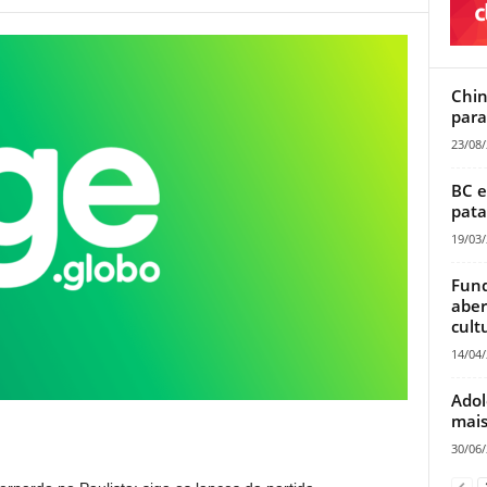
Chin
para
23/08
BC e
pata
19/03
Fund
aber
cult
14/04
Adol
mais
30/06