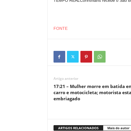
TEMPO REALCorinthians recebe o São Bern
FONTE
Artigo anterior
17:21 – Mulher morre em batida e
carro e motocicleta; motorista est
embriagado
ARTIGOS RELACIONADOS
Mais do autor