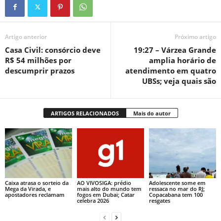
Artigo anterior
Próximo artigo
Casa Civil: consórcio deve
19:27 – Várzea Grande
R$ 54 milhões por
amplia horário de
descumprir prazos
atendimento em quatro
UBSs; veja quais são
ARTIGOS RELACIONADOS
Mais do autor
Caixa atrasa o sorteio da
AO VIVOSIGA: prédio
Adolescente some em
Mega da Virada, e
mais alto do mundo tem
ressaca no mar do RJ;
apostadores reclamam
fogos em Dubai; Catar
Copacabana tem 100
celebra 2026
resgates