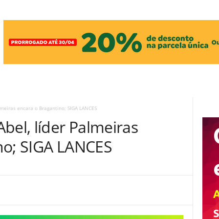
meiras encara o Bragantino; SIGA LANCES
el, líder Palmeiras
no; SIGA LANCES