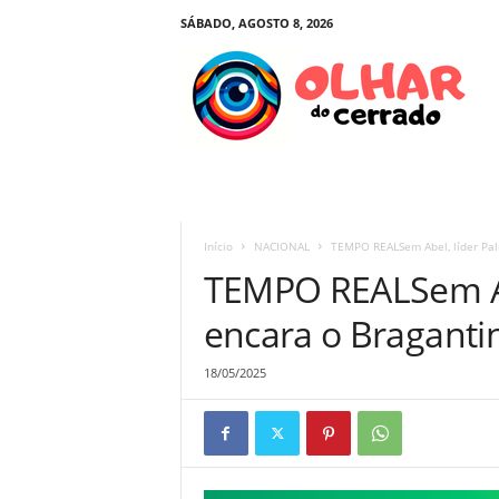
SÁBADO, AGOSTO 8, 2026
O
l
h
a
r
d
o
C
e
Início
NACIONAL
TEMPO REALSem Abel, líder Pal
r
TEMPO REALSem Ab
r
a
encara o Braganti
d
o
18/05/2025