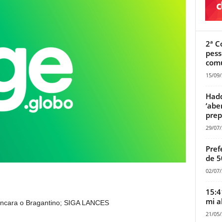
2ª C
pess
comu
15/09
Hadd
‘abe
prep
29/07
Pref
de 5
02/07
15:4
mi a
ncara o Bragantino; SIGA LANCES
21/05