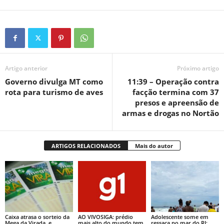
Artigo anterior
Próximo artigo
Governo divulga MT como
11:39 – Operação contra
rota para turismo de aves
facção termina com 37
presos e apreensão de
armas e drogas no Nortão
ARTIGOS RELACIONADOS
Mais do autor
Caixa atrasa o sorteio da
AO VIVOSIGA: prédio
Adolescente some em
Mega da Virada, e
mais alto do mundo tem
ressaca no mar do RJ;