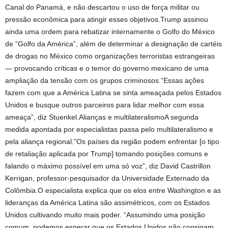
Canal do Panamá, e não descartou o uso de força militar ou
pressão econômica para atingir esses objetivos.Trump assinou
ainda uma ordem para rebatizar internamente o Golfo do México
de “Golfo da América”, além de determinar a designação de cartéis
de drogas no México como organizações terroristas estrangeiras
— provocando críticas e o temor do governo mexicano de uma
ampliação da tensão com os grupos criminosos.”Essas ações
fazem com que a América Latina se sinta ameaçada pelos Estados
Unidos e busque outros parceiros para lidar melhor com essa
ameaça”, diz Stuenkel.Alianças e multilateralismoA segunda
medida apontada por especialistas passa pelo multilateralismo e
pela aliança regional.”Os países da região podem enfrentar [o tipo
de retaliação aplicada por Trump] tomando posições comuns e
falando o máximo possível em uma só voz”, diz David Castrillon
Kerrigan, professor-pesquisador da Universidade Externado da
Colômbia.O especialista explica que os elos entre Washington e as
lideranças da América Latina são assimétricos, com os Estados
Unidos cultivando muito mais poder. “Assumindo uma posição
comum, podemos esperar que os Estados Unidos não consigam,