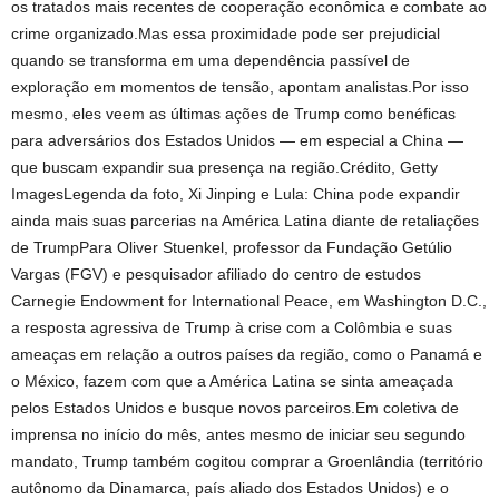
os tratados mais recentes de cooperação econômica e combate ao
crime organizado.Mas essa proximidade pode ser prejudicial
quando se transforma em uma dependência passível de
exploração em momentos de tensão, apontam analistas.Por isso
mesmo, eles veem as últimas ações de Trump como benéficas
para adversários dos Estados Unidos — em especial a China —
que buscam expandir sua presença na região.Crédito, Getty
ImagesLegenda da foto, Xi Jinping e Lula: China pode expandir
ainda mais suas parcerias na América Latina diante de retaliações
de TrumpPara Oliver Stuenkel, professor da Fundação Getúlio
Vargas (FGV) e pesquisador afiliado do centro de estudos
Carnegie Endowment for International Peace, em Washington D.C.,
a resposta agressiva de Trump à crise com a Colômbia e suas
ameaças em relação a outros países da região, como o Panamá e
o México, fazem com que a América Latina se sinta ameaçada
pelos Estados Unidos e busque novos parceiros.Em coletiva de
imprensa no início do mês, antes mesmo de iniciar seu segundo
mandato, Trump também cogitou comprar a Groenlândia (território
autônomo da Dinamarca, país aliado dos Estados Unidos) e o