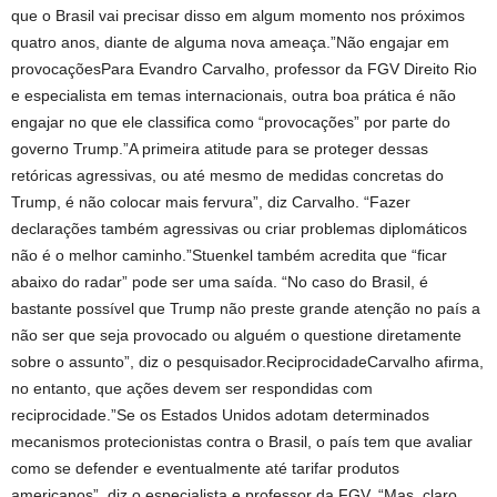
que o Brasil vai precisar disso em algum momento nos próximos
quatro anos, diante de alguma nova ameaça.”Não engajar em
provocaçõesPara Evandro Carvalho, professor da FGV Direito Rio
e especialista em temas internacionais, outra boa prática é não
engajar no que ele classifica como “provocações” por parte do
governo Trump.”A primeira atitude para se proteger dessas
retóricas agressivas, ou até mesmo de medidas concretas do
Trump, é não colocar mais fervura”, diz Carvalho. “Fazer
declarações também agressivas ou criar problemas diplomáticos
não é o melhor caminho.”Stuenkel também acredita que “ficar
abaixo do radar” pode ser uma saída. “No caso do Brasil, é
bastante possível que Trump não preste grande atenção no país a
não ser que seja provocado ou alguém o questione diretamente
sobre o assunto”, diz o pesquisador.ReciprocidadeCarvalho afirma,
no entanto, que ações devem ser respondidas com
reciprocidade.”Se os Estados Unidos adotam determinados
mecanismos protecionistas contra o Brasil, o país tem que avaliar
como se defender e eventualmente até tarifar produtos
americanos”, diz o especialista e professor da FGV. “Mas, claro,