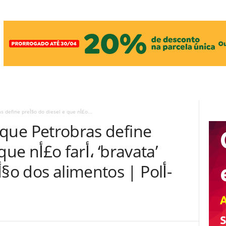
Inflaأ§أ£o: Lula diz que Petrobras define preأ§o do diesel e que nأ£o...