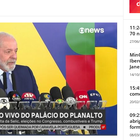
11:2
70 n
27/06
MinC
Iber
Jane
14/10
15:4
como
20/02
09:2
abri
form
08/03