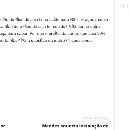
utra
em 2023, voltou a subir? أ‰ apenas a exportaأ§أ£o? أ‰ a questأ£o da matriz?”, questionou.
Próximo artigo
por
Mendes anuncia instalação de