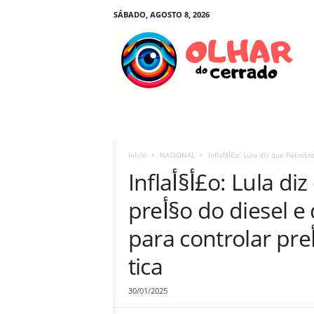
SÁBADO, AGOSTO 8, 2026
O
l
h
a
r
d
o
C
e
Início
NACIONAL
r
Inflaأ§أ£o: Lula diz que Petrobras define
r
a
preأ§o do diesel e que nأ£o farأ، ‘bravata’
d
o
para controlar preأ§o dos alimentos | Polأ­
tica
30/01/2025