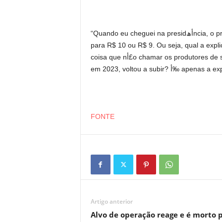
“Quando eu cheguei na presidأھncia, o preأ§o do أ³leo de soja tinha caأ­do para R$ 4. E agora, subiu
para R$ 10 ou R$ 9. Ou seja, qual a explicaأ§أ£o de o أ³leo de soja ter subido? Nأ£o tenho o
coisa que nأ£o chamar os produtores de soja para saber. Por que o preأ§o da carne, que caiu 30%
FONTE
Artigo anterior
Alvo de operação reage e é morto 