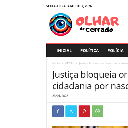
SEXTA-FEIRA, AGOSTO 7, 2026
O
l
h
a
r
d
o
INICIAL
POLÍTICA
POLÍCIA
C
e
Início
GERAL
Justiça bloqueia ordem que restrin
r
Justiça bloqueia o
r
a
cidadania por nas
d
o
23/01/2025