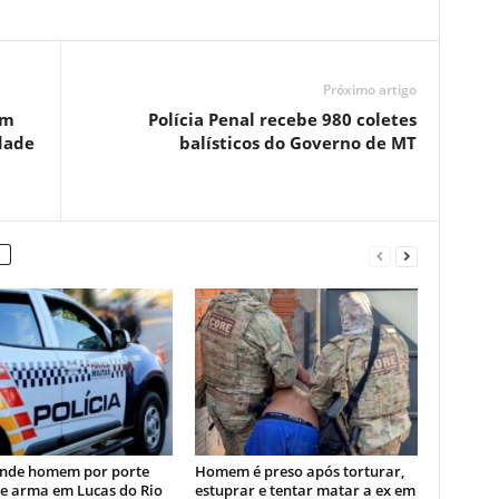
Próximo artigo
em
Polícia Penal recebe 980 coletes
dade
balísticos do Governo de MT
nde homem por porte
Homem é preso após torturar,
de arma em Lucas do Rio
estuprar e tentar matar a ex em