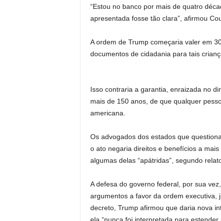
“Estou no banco por mais de quatro déc
apresentada fosse tão clara”, afirmou Co
A ordem de Trump começaria valer em 30 
documentos de cidadania para tais crianç
Isso contraria a garantia, enraizada no 
mais de 150 anos, de que qualquer pess
americana.
Os advogados dos estados que questiona
o ato negaria direitos e benefícios a mai
algumas delas “apátridas”, segundo relat
A defesa do governo federal, por sua vez,
argumentos a favor da ordem executiva, j
decreto, Trump afirmou que daria nova i
ela “nunca foi interpretada para estender