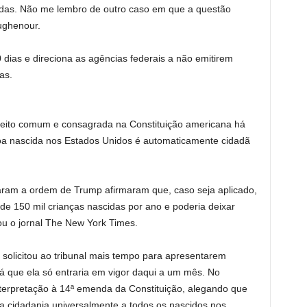
adas. Não me lembro de outro caso em que a questão
ughenour.
dias e direciona as agências federais a não emitirem
as.
direito comum e consagrada na Constituição americana há
oa nascida nos Estados Unidos é automaticamente cidadã
ram a ordem de Trump afirmaram que, caso seja aplicado,
s de 150 mil crianças nascidas por ano e poderia deixar
ou o jornal The New York Times.
 solicitou ao tribunal mais tempo para apresentarem
á que ela só entraria em vigor daqui a um mês. No
nterpretação à 14ª emenda da Constituição, alegando que
 a cidadania universalmente a todos os nascidos nos