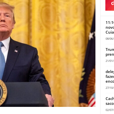
11:1
novo
Cui
08/06
Trump
pren
21/01
dele
faze
enco
27/10
Cach
saco
02/07