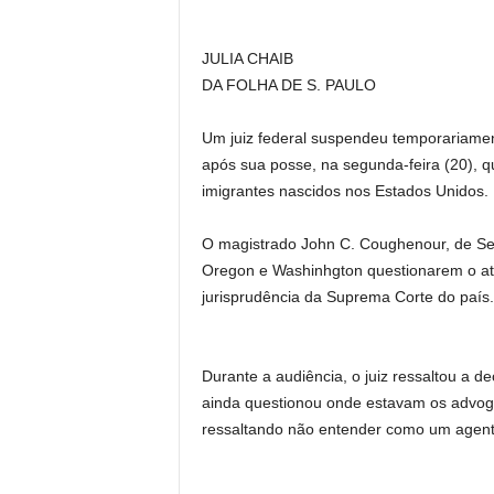
JULIA CHAIB
DA FOLHA DE S. PAULO
Um juiz federal suspendeu temporariame
após sua posse, na segunda-feira (20), q
imigrantes nascidos nos Estados Unidos.
O magistrado John C. Coughenour, de Seat
Oregon e Washinhgton questionarem o ato
jurisprudência da Suprema Corte do país.
Durante a audiência, o juiz ressaltou a de
ainda questionou onde estavam os advog
ressaltando não entender como um agente 