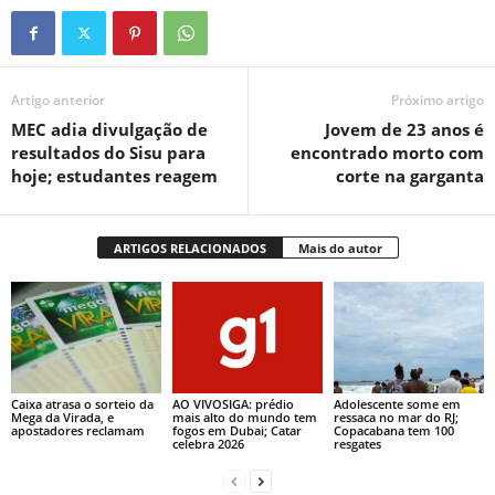
Artigo anterior
Próximo artigo
MEC adia divulgação de
Jovem de 23 anos é
resultados do Sisu para
encontrado morto com
hoje; estudantes reagem
corte na garganta
ARTIGOS RELACIONADOS
Mais do autor
Caixa atrasa o sorteio da
AO VIVOSIGA: prédio
Adolescente some em
Mega da Virada, e
mais alto do mundo tem
ressaca no mar do RJ;
apostadores reclamam
fogos em Dubai; Catar
Copacabana tem 100
celebra 2026
resgates