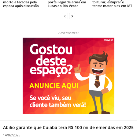
morto a facadas pela
porte ilegal de arma em
torturar, estuprar e
esposa após discussão
Lucas do Rio Verde
tentar matar a ex em MT
- Advertisement -
Abilio garante que Cuiabá terá R$ 100 mi de emendas em 2025
14/02/2025