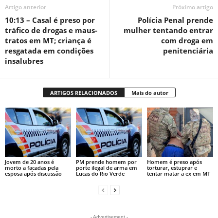
Artigo anterior
Próximo artigo
10:13 – Casal é preso por
Polícia Penal prende
tráfico de drogas e maus-
mulher tentando entrar
tratos em MT; criança é
com droga em
resgatada em condições
penitenciária
insalubres
ARTIGOS RELACIONADOS
Mais do autor
Jovem de 20 anos é
PM prende homem por
Homem é preso após
morto a facadas pela
porte ilegal de arma em
torturar, estuprar e
esposa após discussão
Lucas do Rio Verde
tentar matar a ex em MT
- Advertisement -