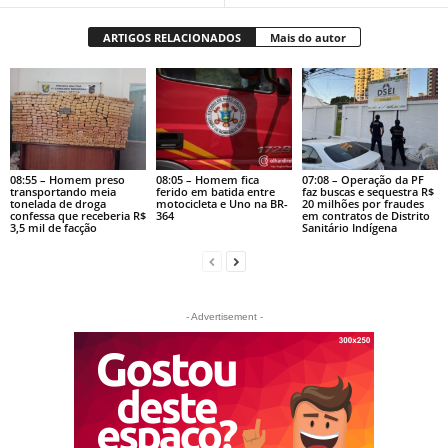
ARTIGOS RELACIONADOS
Mais do autor
08:55 – Homem preso
08:05 – Homem fica
07:08 – Operação da PF
transportando meia
ferido em batida entre
faz buscas e sequestra R$
tonelada de droga
motocicleta e Uno na BR-
20 milhões por fraudes
confessa que receberia R$
364
em contratos de Distrito
3,5 mil de facção
Sanitário Indígena
- Advertisement -