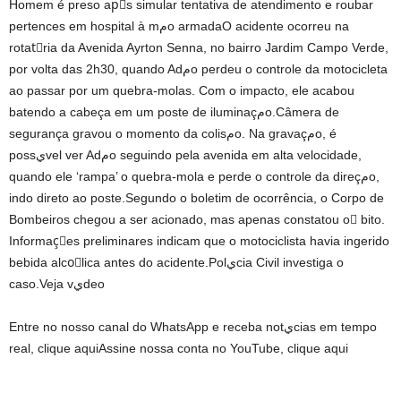
Homem é preso apَs simular tentativa de atendimento e roubar
pertences em hospital à mمo armadaO acidente ocorreu na
rotatَria da Avenida Ayrton Senna, no bairro Jardim Campo Verde,
por volta das 2h30, quando Adمo perdeu o controle da motocicleta
ao passar por um quebra-molas. Com o impacto, ele acabou
batendo a cabeça em um poste de iluminaçمo.Câmera de
segurança gravou o momento da colisمo. Na gravaçمo, é
possيvel ver Adمo seguindo pela avenida em alta velocidade,
quando ele ‘rampa’ o quebra-mola e perde o controle da direçمo,
indo direto ao poste.Segundo o boletim de ocorrência, o Corpo de
Bombeiros chegou a ser acionado, mas apenas constatou o َbito.
Informaçُes preliminares indicam que o motociclista havia ingerido
bebida alcoَlica antes do acidente.Polيcia Civil investiga o
caso.Veja vيdeo
Entre no nosso canal do WhatsApp e receba notيcias em tempo
real, clique aquiAssine nossa conta no YouTube, clique aqui