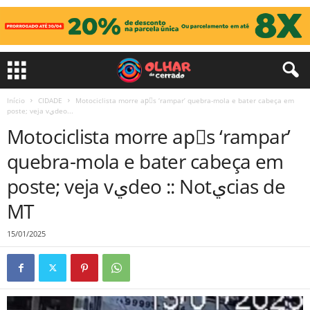
Início
CIDADE
Motociclista morre apَs ‘rampar’ quebra-mola e bater cabeça em
poste; veja vيdeo...
Motociclista morre apَs ‘rampar’
quebra-mola e bater cabeça em
poste; veja vيdeo :: Notيcias de
MT
15/01/2025